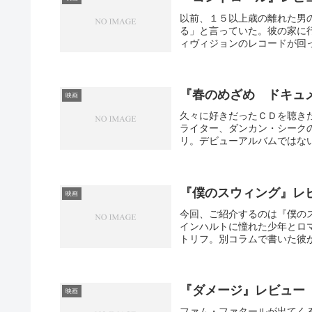
以前、１５以上歳の離れた男
る」と言っていた。彼の家に
ィヴィジョンのレコードが回っ
『春のめざめ ドキュ
映画
久々に好きだったＣＤを聴き
ライター、ダンカン・シーク
リ。デビューアルバムではない
『僕のスウィング』レヒ
映画
今回、ご紹介するのは『僕の
インハルトに憧れた少年とロ
トリフ。別コラムで書いた彼が
『ダメージ』レビュー
映画
ファム・ファタールが出てく