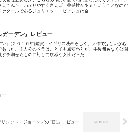
考えてみた。わかりやすく言えば、蠱惑性があるということなのだ
ァタールであるジュリエット・ビノシュは全...
ガーデン』レビュー
デン』(２０１６年)鑑賞。イギリス映画らしく、大作ではないが心
であった。主人公のベラは、とても風変わりだ。生後間もなく公園
す予期せぬものに対して敏感な女性だった...
ュー
゙リジット・ジョーンズの日記』レビュー